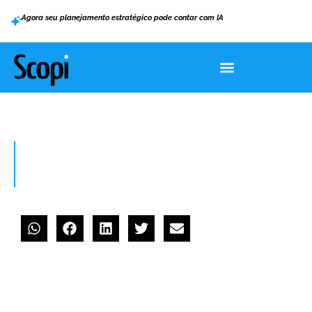
Agora seu planejamento estratégico pode contar com IA
HOME
>
SGQ: O QUE É SISTEMA DE GESTÃO DA QUALIDADE E COMO IMPLANTÁ-LO
SGQ: o que é Sistema de Gestão da
Qualidade e como implantá-lo
fevereiro 8, 2024
Marcos Kayser