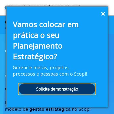
Agora seu planejamento estratégico pode contar com IA
Vamos colocar em
prática o seu
Planejamento
HOME
>
CONSULTORIA
Estratégico?
Gerencie metas, projetos,
processos e pessoas com o Scopi!
Consultoria
de Implantação
Solicite demonstração
Nossos especialistas ajudam a organizar o seu
modelo de
gestão
estratégica
no Scopi