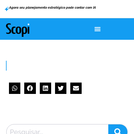
Agora seu planejamento estratégico pode contar com IA
HOME
>
NÃO ERA REUNIÃO, ERA… CILADA!
Não era reunião, era… CILADA!
julho 31, 2018
Marcos Kayser