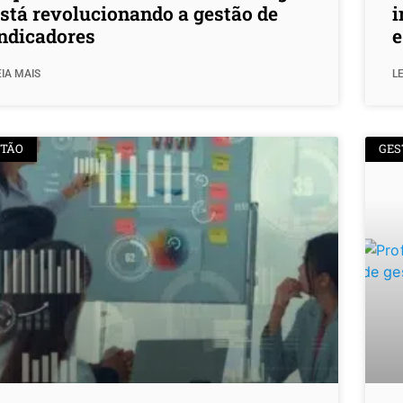
stá revolucionando a gestão de
i
ndicadores
e
EIA MAIS
LE
STÃO
GES