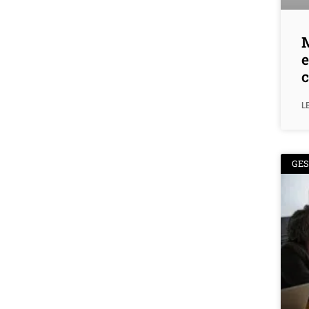
M
e
L
GE