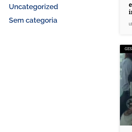
e
Uncategorized
i
Sem categoria
L
GE