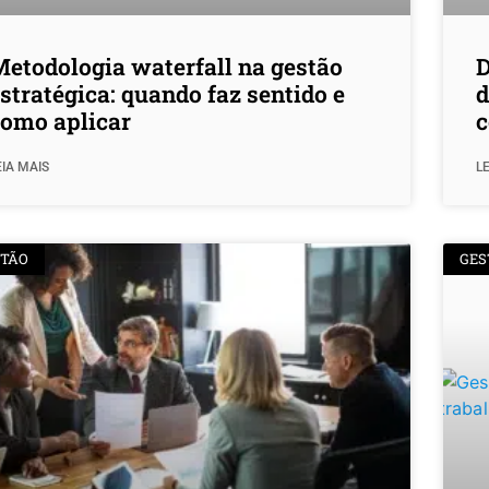
etodologia waterfall na gestão
D
stratégica: quando faz sentido e
d
como aplicar
c
EIA MAIS
LE
STÃO
GES