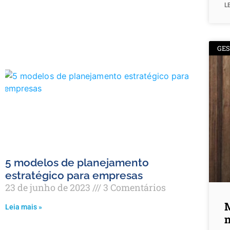
L
GE
5 modelos de planejamento
estratégico para empresas
23 de junho de 2023
3 Comentários
M
Leia mais »
n