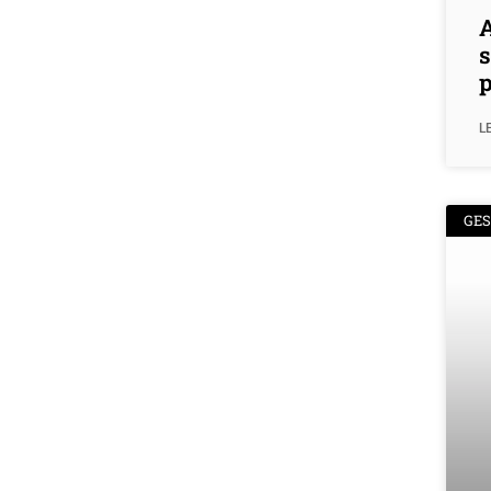
A
s
p
L
GE