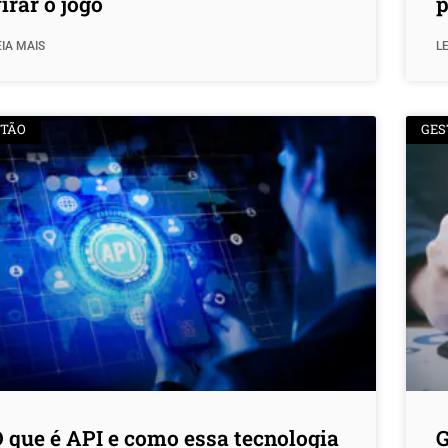
irar o jogo
p
EIA MAIS
LE
STÃO
GES
 que é API e como essa tecnologia
G