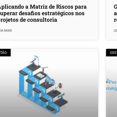
plicando a Matriz de Riscos para
G
uperar desafios estratégicos nos
a
rojetos de consultoria
r
EIA MAIS
LE
STÃO
GES