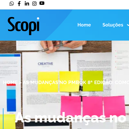
Home
Soluções
HOME
>
AS MUDANÇAS NO PMBOK 8ª EDIÇÃO: COMO
As mudanças no 