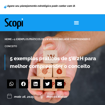
Agora seu planejamento estratégico pode contar com IA
HOME
>
5 EXEMPLOS PRÁTICOS DE 5W2H PARA MELHOR COMPREENDER O
CONCEITO
5 exemplos práticos de 5W2H para
melhor compreender o conceito
maio 16, 2025
Marcos Kayser