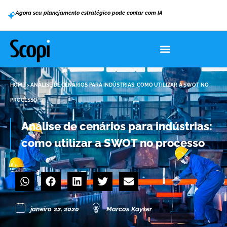
Agora seu planejamento estratégico pode contar com IA
HOME
>
ANÁLISE DE CENÁRIOS PARA INDÚSTRIAS: COMO UTILIZAR A SWOT NO
PROCESSO
Análise de cenários para indústrias:
como utilizar a SWOT no processo
janeiro 22, 2020
Marcos Kayser