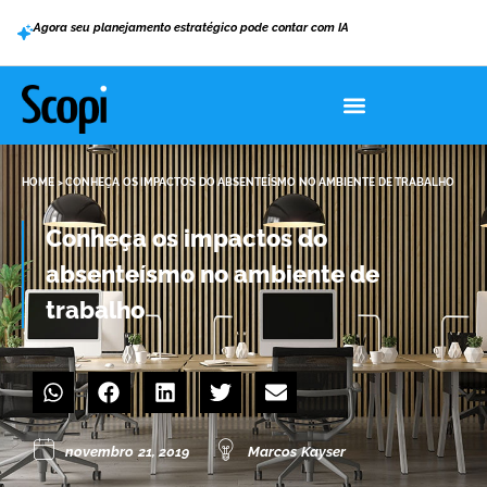
Agora seu planejamento estratégico pode contar com IA
HOME
>
CONHEÇA OS IMPACTOS DO ABSENTEÍSMO NO AMBIENTE DE TRABALHO
Conheça os impactos do
absenteísmo no ambiente de
trabalho
novembro 21, 2019
Marcos Kayser