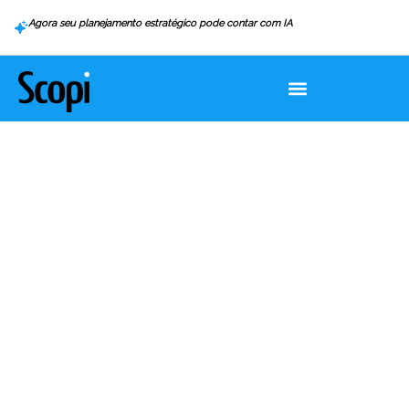
Agora seu planejamento estratégico pode contar com IA
Home
>
Blog
Blog
“A realização de um sonho começa no
seu planejamento.”
Marcos Kayser, co-criador do Scopi