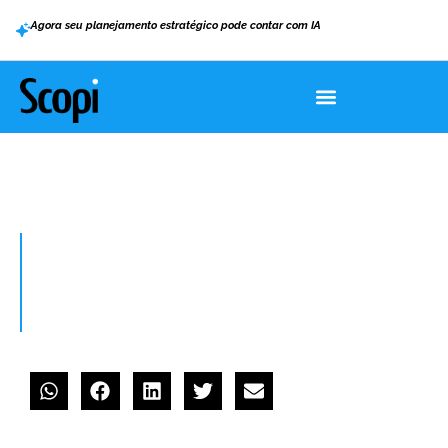
Agora seu planejamento estratégico pode contar com IA
HOGAR
>
MUNDO VUCA: O QUE É, CARACTERÍSTICAS E COMO ADAPTAR O SEU
NEGÓCIO
Mundo VUCA: o que é,
características e como adaptar o
seu negócio
diciembre 2, 2022
Marcos Kayser