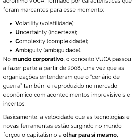
acrônimo VUCA, formado por características que
foram marcantes para esse momento:
V
olatility (volatilidade);
U
ncertainty (incerteza);
C
omplexity (complexidade);
A
mbiguity (ambiguidade).
No
mundo corporativo
, o conceito VUCA passou
a fazer parte a partir de 2008, uma vez que as
organizações entenderam que o “cenário de
guerra” também é reproduzido no mercado
econômico com acontecimentos imprevisíveis e
incertos.
Basicamente, a velocidade que as tecnologias e
novas ferramentas estão surgindo no mundo
forçou o capitalismo a
olhar para si mesmo
,