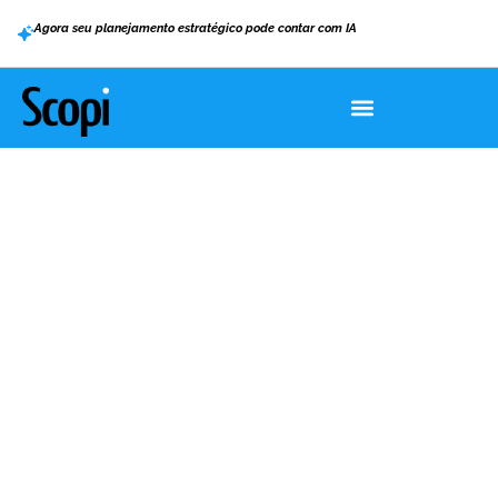
Agora seu planejamento estratégico pode contar com IA
Home
>
Blog
Blog
“A realização de um sonho começa no
seu planejamento.”
Marcos Kayser, co-criador do Scopi