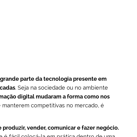
febrero 19, 2020
Marcos Kayser
grande parte da tecnologia presente em
écadas
. Seja na sociedade ou no ambiente
ormação digital mudaram a forma como nos
 se manterem competitivas no mercado, é
e produzir, vender, comunicar e fazer negócio.
 é fácil colocá-la em prática dentro de uma