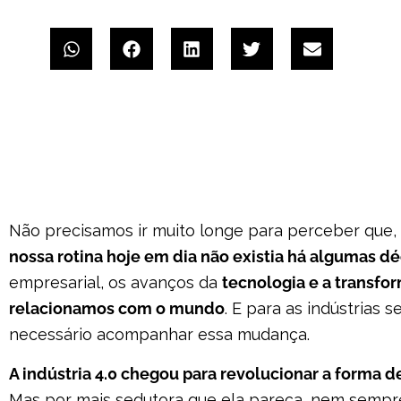
Não precisamos ir muito longe para perceber que,
nossa rotina hoje em dia não existia há algumas d
empresarial, os avanços da
tecnologia e a transf
relacionamos com o mundo
. E para as indústrias
necessário acompanhar essa mudança.
A indústria 4.0 chegou para revolucionar a forma d
Mas por mais sedutora que ela pareça, nem sempre