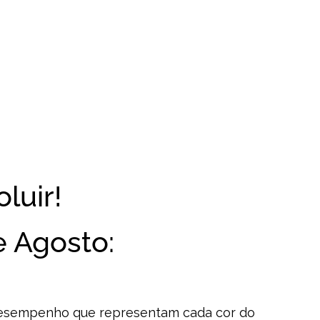
agosto 4, 2016
Marcos Kayser
luir!
e Agosto:
e desempenho que representam cada cor do