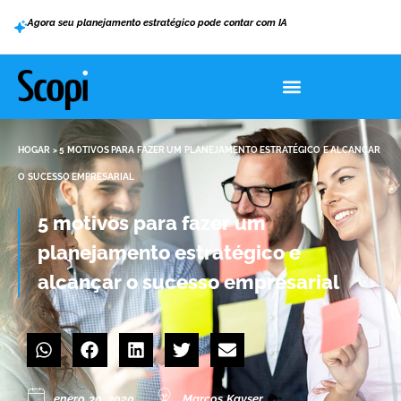
Agora seu planejamento estratégico pode contar com IA
HOGAR
>
5 MOTIVOS PARA FAZER UM PLANEJAMENTO ESTRATÉGICO E ALCANÇAR
O SUCESSO EMPRESARIAL
5 motivos para fazer um
planejamento estratégico e
alcançar o sucesso empresarial
enero 30, 2020
Marcos Kayser